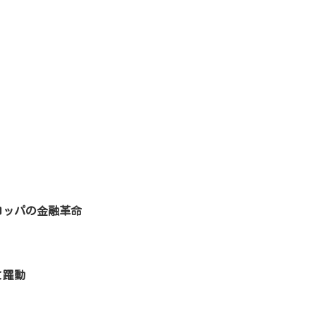
ロッパの金融革命
と躍動