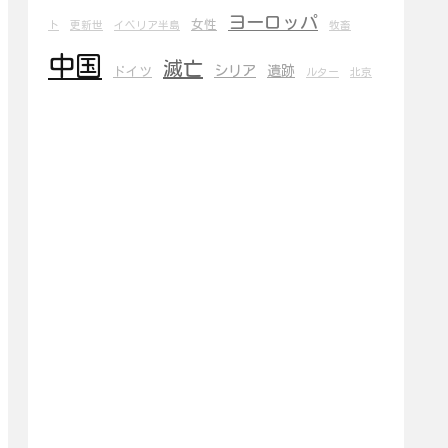
ヨーロッパ
女性
ト
更新世
イベリア半島
牧畜
中国
滅亡
シリア
遺跡
ドイツ
ルター
北京