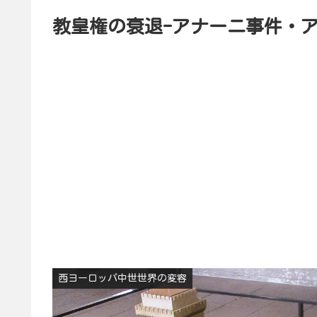
教皇権の衰退-アナーニ事件・
西ヨーロッパ中世世界の変容