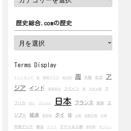
歴史総合.comの歴史
Terms Display
周
ア
大陸
北方
インドネシア
瓦
東南アジア
紀元前
ジア
インド
スペイン
ア
産業革命
夏
彩文土器
日本
フランス
エ
フリカ
建築
旧人
アムル人
経済
タイ
ジプト
母
青銅器
土器
磨製石器
彩陶
中央アジア
東北
アケメネス朝
ジャワ
静岡県
オリエン