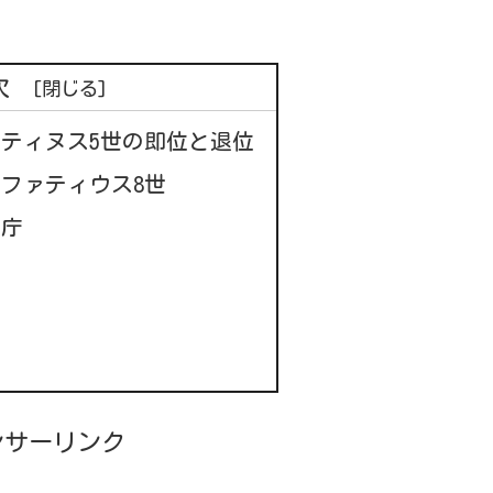
次
ティヌス5世の即位と退位
ファティウス8世
皇庁
ンサーリンク