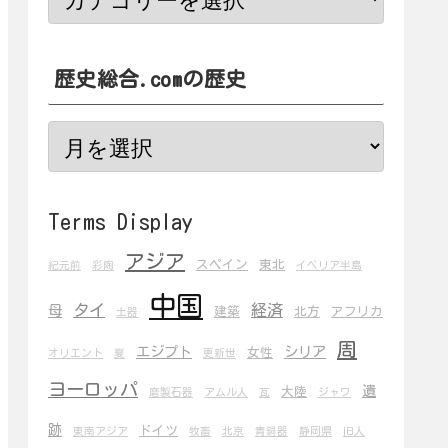
歴史総合.comの歴史
Terms Display
アジア
スペイン
東北
紀元前
彩陶
イベリア半島
中国
タイ
経済
母
建築
北方
アフリカ
土器
周
エジプト
シリア
女性
オリエント
夏
更新世
ヨーロッパ
遺
大陸
磨製石器
アムル人
瓦
ジャワ
跡
ドイツ
東南アジア
牧畜
北京
青銅器
静岡県
旧人