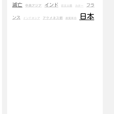
滅亡
インド
フラ
中央アジア
彩文土器
ルター
日本
ンス
アケメネス朝
インドネシア
産業革命