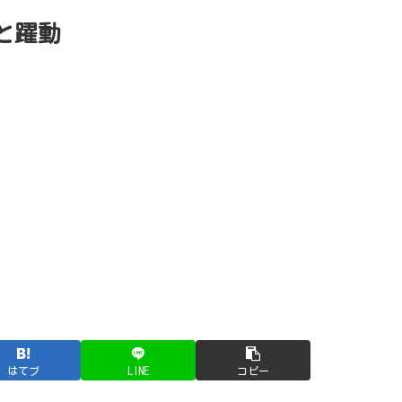
と躍動
はてブ
LINE
コピー