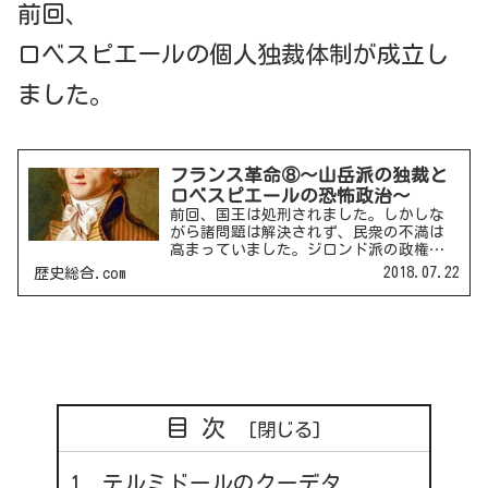
前回、
ロベスピエールの個人独裁体制が成立し
ました。
フランス革命⑧～山岳派の独裁と
ロベスピエールの恐怖政治～
前回、国王は処刑されました。しかしな
がら諸問題は解決されず、民衆の不満は
高まっていました。ジロンド派の政権
は、この危機に対処できていませんでし
2018.07.22
歴史総合.com
た。ジロンド派議員の追放とジャコバン
派の独裁1793年6月、ジャコバン派はパリ
のサンキュロットの武...
目次
テルミドールのクーデタ