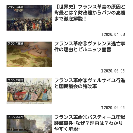
【世界史】フランス革命の原因と
フランス革命
背景とは？財政難からパンの高騰
まで徹底解説！
2026.04.08
フランス革命④ヴァレンヌ逃亡事
フランス革命
件の理由とピルニッツ宣言
2020.06.06
フランス革命③ヴェルサイユ行進
フランス革命
と国民議会の諸改革
2020.06.06
フランス革命①バスティーユ牢獄
フランス革命
襲撃事件-なぜ？理由は？わかり
やすく解説-