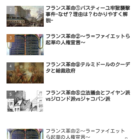
フランス革命①バスティーユ牢獄襲撃
事件-なぜ？理由は？わかりやすく解
説-
フランス革命②～ラ＝ファイエットら
起草の人権宣言～
フランス革命⑨テルミドールのクーデ
タと総裁政府
フランス革命⑤立法議会とフイヤン派
vsジロンド派vsジャコバン派
フランス革命②～ラ＝ファイエット
ら起草の人権宣言～