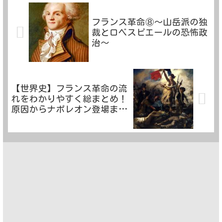
フランス革命⑧～山岳派の独
裁とロベスピエールの恐怖政
治～
【世界史】フランス革命の流
れをわかりやすく総まとめ！
原因からナポレオン登場まで
徹底解説