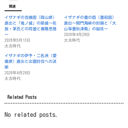
関連
イザナギの吉備国（岡山県）
イザナギの豊の国（豊前国）
進出と「鬼ノ城」の築城～名
進出～関門海峡の封鎖と「大
族・茅氏との同盟と貴種思想
山等豊秋津島」の誕生～
～
2026年4月28日
2026年5月13日
太古時代
太古時代
イザナギの伊予・二名洲（愛
媛県）進出と出雲討伐への決
断
2026年4月28日
太古時代
Related Posts
No related posts.