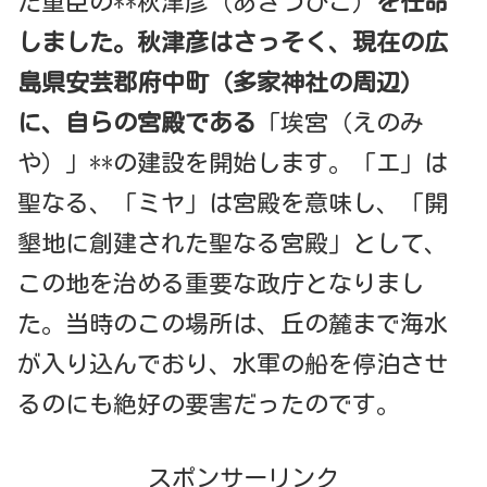
た重臣の**秋津彦（あきつひこ）
を任命
しました。
秋津彦はさっそく、現在の広
島県安芸郡府中町（多家神社の周辺）
に、自らの宮殿である
「埃宮（えのみ
や）」**の建設を開始します。「エ」は
聖なる、「ミヤ」は宮殿を意味し、「開
墾地に創建された聖なる宮殿」として、
この地を治める重要な政庁となりまし
た。当時のこの場所は、丘の麓まで海水
が入り込んでおり、水軍の船を停泊させ
るのにも絶好の要害だったのです。
スポンサーリンク