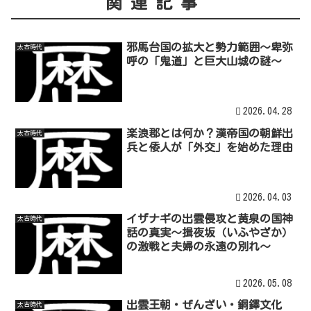
関連記事
邪馬台国の拡大と勢力範囲～卑弥
太古時代
呼の「鬼道」と巨大山城の謎～
2026.04.28
楽浪郡とは何か？漢帝国の朝鮮出
太古時代
兵と倭人が「外交」を始めた理由
2026.04.03
イザナギの出雲侵攻と黄泉の国神
太古時代
話の真実～揖夜坂（いふやざか）
の激戦と夫婦の永遠の別れ～
2026.05.08
出雲王朝・ぜんざい・銅鐸文化
太古時代