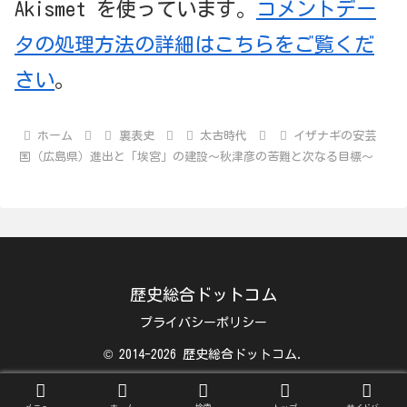
Akismet を使っています。
コメントデー
タの処理方法の詳細はこちらをご覧くだ
さい
。
ホーム
裏表史
太古時代
イザナギの安芸
国（広島県）進出と「埃宮」の建設～秋津彦の苦難と次なる目標～
歴史総合ドットコム
プライバシーポリシー
© 2014-2026 歴史総合ドットコム.