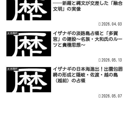
──新羅と縄文が交差した「融合
文明」の実像
2026.04.03
イザナギの淡路島占領と「多賀
太古時代
宮」の建設～名族・大和氏のルー
ツと貴種思想～
2026.05.13
イザナギの日本海進出！出雲包囲
太古時代
網の形成と隠岐・佐渡・越の島
（越前）の占領
2026.05.07