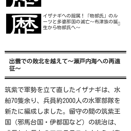
イザナギへの服属！「物部氏」のル
ーツと多婆那国の滅亡～布津族の誕
生から物部氏へ～
出雲での敗北を越えて～瀬戸内海への再遠
征～
筑紫で軍勢を立て直したイザナギは、水
船70隻余り、兵員約2000人の水軍部隊を
新たに編成しました。留守の間の筑紫王
国（邪馬台国・伊都国など）の統治は、