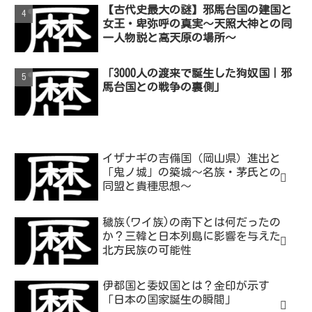
【古代史最大の謎】邪馬台国の建国と
女王・卑弥呼の真実～天照大神との同
一人物説と高天原の場所～
「3000人の渡来で誕生した狗奴国｜邪
馬台国との戦争の裏側」
イザナギの吉備国（岡山県）進出と
「鬼ノ城」の築城～名族・茅氏との
同盟と貴種思想～
穢族(ワイ族)の南下とは何だったの
か？三韓と日本列島に影響を与えた
北方民族の可能性
伊都国と委奴国とは？金印が示す
「日本の国家誕生の瞬間」