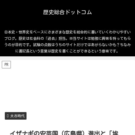
歴史総合ドットコム
日本史・世界史をベースにさまざまな歴史を総合的に書いていくわかりやすい
ブログ。歴史は社会科の「過去」担当。※当サイトは勉強に興味を持ってもら
うのが目的です。試験の点数はうちのサイトだけではあがらないかも？ちなみ
に書記長という言葉は歴史を書くことができるという意味です。
PR
太古時代
イザナギの安芸国（広島県）進出と「埃