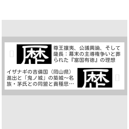
尊王攘夷、公議輿論、そして
薩長：幕末の主導権争いと葬
られた『富国有徳』の理想
イザナギの吉備国（岡山県）
進出と「鬼ノ城」の築城～名
族・茅氏との同盟と貴種思想
～