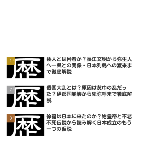
倭人とは何者か？長江文明から弥生人
へ―呉との関係・日本列島への渡来ま
で徹底解説
倭国大乱とは？原因は黄巾の乱だっ
た？伊都国崩壊から卑弥呼まで徹底解
説
徐福は日本に来たのか？始皇帝と不老
不死伝説から読み解く日本成立のもう
一つの仮説