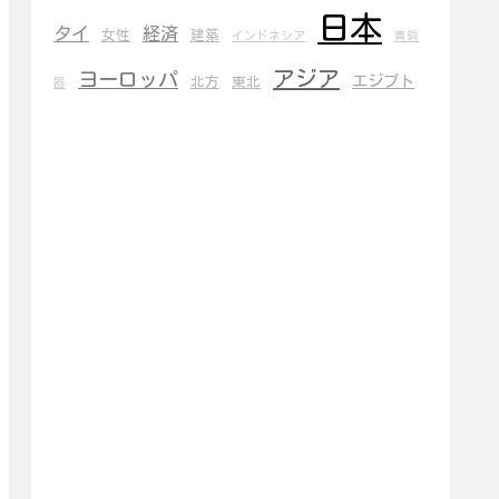
日本
タイ
経済
女性
建築
インドネシア
青銅
アジア
ヨーロッパ
エジプト
北方
東北
器