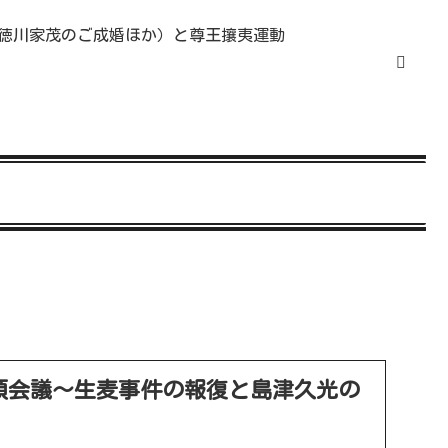
徳川家茂のご成婚ほか）と尊王攘夷運動
預会議～生麦事件の報復と島津久光の