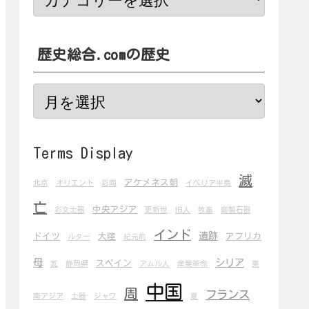
歴史総合.comの歴史
Terms Display
滅
アケメネス朝
北京
オリエント
彩陶
イベリア半島
亡
中央アジア
彩文土器
更新世
旧人
牧畜
磨製石器
インド
遺跡
ドイツ
大陸
アフリカ
ルター
紀元前
母
シリア
スペイン
瓦
静岡県
アムル人
産業革命
東
中国
周
フランス
南アジア
土器
ジャワ
夏