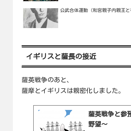
公武合体運動（和宮親子内親王と
イギリスと薩長の接近
薩英戦争のあと、
薩摩とイギリスは親密化しました。
薩英戦争と参
野望～