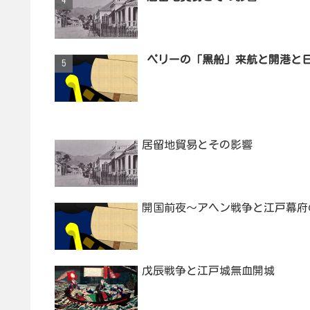
ペリーの「黒船」来航と開港と
居留地貿易とその影響
開国前夜～アヘン戦争と江戸幕府
戊辰戦争と江戸城無血開城