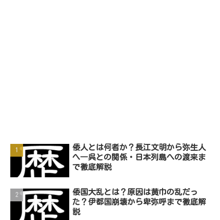
倭人とは何者か？長江文明から弥生人
へ―呉との関係・日本列島への渡来ま
で徹底解説
倭国大乱とは？原因は黄巾の乱だっ
た？伊都国崩壊から卑弥呼まで徹底解
説