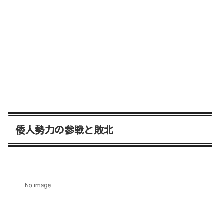
倭人勢力の参戦と敗北