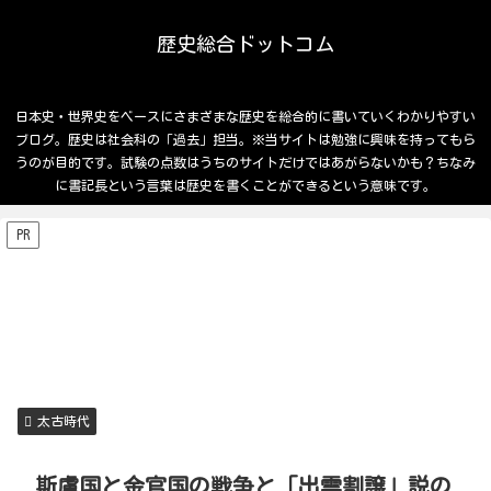
歴史総合ドットコム
日本史・世界史をベースにさまざまな歴史を総合的に書いていくわかりやすい
ブログ。歴史は社会科の「過去」担当。※当サイトは勉強に興味を持ってもら
うのが目的です。試験の点数はうちのサイトだけではあがらないかも？ちなみ
に書記長という言葉は歴史を書くことができるという意味です。
PR
太古時代
斯盧国と金官国の戦争と「出雲割譲」説の