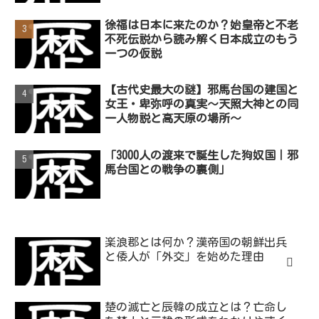
徐福は日本に来たのか？始皇帝と不老
不死伝説から読み解く日本成立のもう
一つの仮説
【古代史最大の謎】邪馬台国の建国と
女王・卑弥呼の真実～天照大神との同
一人物説と高天原の場所～
「3000人の渡来で誕生した狗奴国｜邪
馬台国との戦争の裏側」
楽浪郡とは何か？漢帝国の朝鮮出兵
と倭人が「外交」を始めた理由
楚の滅亡と辰韓の成立とは？亡命し