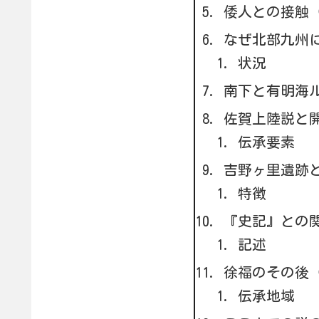
倭人との接触
なぜ北部九州
状況
南下と有明海
佐賀上陸説と
伝承要素
吉野ヶ里遺跡
特徴
『史記』との
記述
徐福のその後
伝承地域