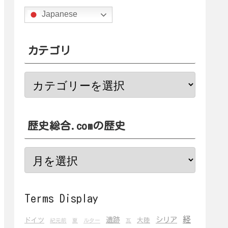
Japanese
カテゴリ
歴史総合.comの歴史
Terms Display
経
遺跡
シリア
ドイツ
大陸
紀元前
夏
ルター
瓦