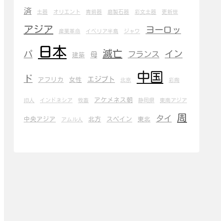
済
土器
オリエント
青銅器
磨製石器
彩文土器
更新世
アジア
ヨーロッ
産業革命
イベリア半島
ジャワ
日本
滅亡
パ
イン
フランス
母
建築
中国
ド
エジプト
アフリカ
女性
北京
彩陶
アケメネス朝
旧人
インドネシア
牧畜
静岡県
東南アジア
周
タイ
中央アジア
北方
スペイン
東北
アムル人