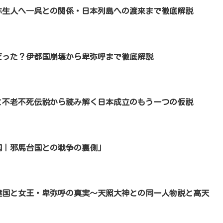
弥生人へ―呉との関係・日本列島への渡来まで徹底解説
だった？伊都国崩壊から卑弥呼まで徹底解説
と不老不死伝説から読み解く日本成立のもう一つの仮説
奴国｜邪馬台国との戦争の裏側」
建国と女王・卑弥呼の真実～天照大神との同一人物説と高天