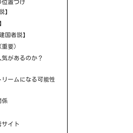
の位置づけ
説】
】
＝建国者説】
（重要）
人気があるのか？
トリームになる可能性
関係
考サイト