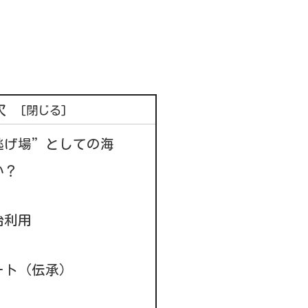
次
逃げ場”としての海
か？
治利用
ート（伝承）