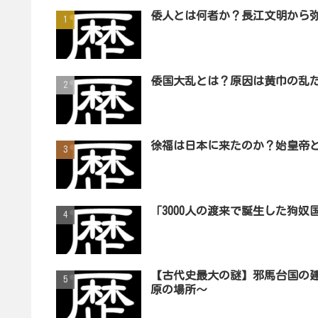
倭人とは何者か？長江文明から
倭国大乱とは？原因は黄巾の乱
徐福は日本に来たのか？始皇帝
「3000人の渡来で誕生した狗
【古代史最大の謎】邪馬台国の
原の場所～