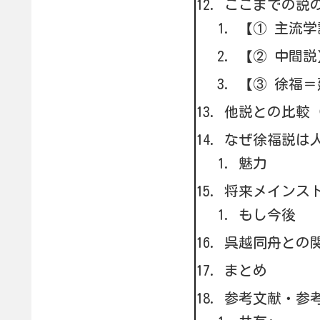
ここまでの説
【① 主流学
【② 中間説
【③ 徐福
他説との比較
なぜ徐福説は
魅力
将来メインス
もし今後
呉越同舟との
まとめ
参考文献・参