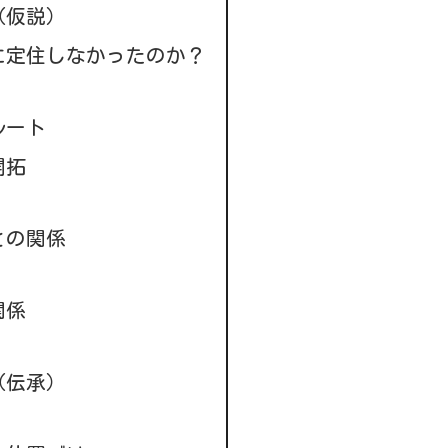
（仮説）
に定住しなかったのか？
ルート
開拓
との関係
関係
（伝承）