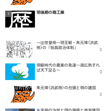
明後期の商工業
～出世皇帝～明王朝・朱元璋(洪武
帝)の「独裁政治体制」
明朝時代の農業の発達～湖広熟すれ
ば天下足る～
朱元璋(洪武帝)の台頭と明の建国
永楽帝の治世と明の隆盛と南海諸国