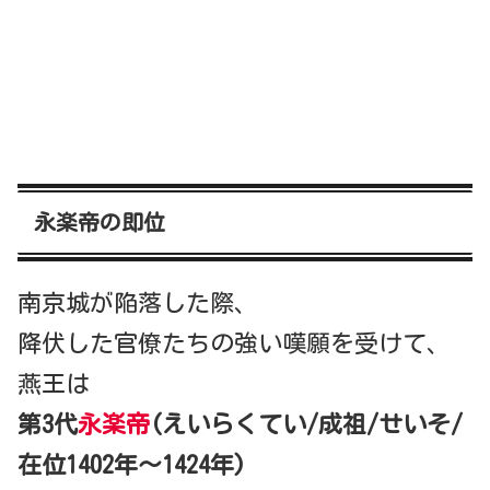
永楽帝の即位
南京城が陥落した際、
降伏した官僚たちの強い嘆願を受けて、
燕王は
第3代
永楽帝
(えいらくてい/成祖/せいそ/
在位1402年～1424年)