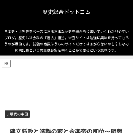
歴史総合ドットコム
日本史・世界史をベースにさまざまな歴史を総合的に書いていくわかりやすい
ブログ。歴史は社会科の「過去」担当。※当サイトは勉強に興味を持ってもら
うのが目的です。試験の点数はうちのサイトだけではあがらないかも？ちなみ
に書記長という言葉は歴史を書くことができるという意味です。
PR
明代の中国
建文新政と靖難の変と永楽帝の即位～明朝