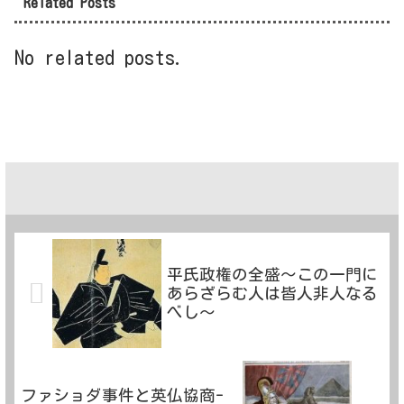
Related Posts
No related posts.
平氏政権の全盛～この一門に
あらざらむ人は皆人非人なる
べし～
ファショダ事件と英仏協商-