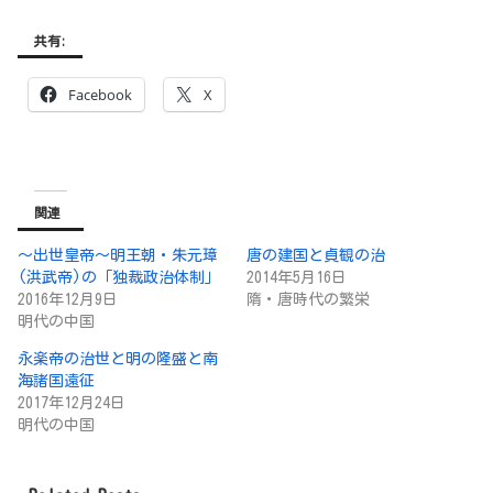
共有:
Facebook
X
関連
～出世皇帝～明王朝・朱元璋
唐の建国と貞観の治
(洪武帝)の「独裁政治体制」
2014年5月16日
2016年12月9日
隋・唐時代の繁栄
明代の中国
永楽帝の治世と明の隆盛と南
海諸国遠征
2017年12月24日
明代の中国