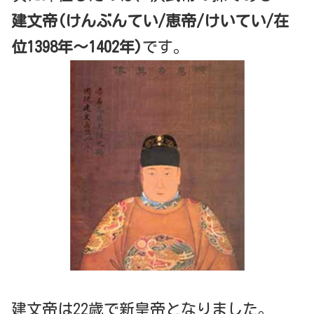
建文帝(けんぶんてい/恵帝/けいてい/在
位1398年～1402年)
です。
建文帝は22歳で新皇帝となりました。