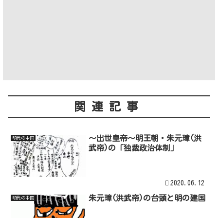
関連記事
～出世皇帝～明王朝・朱元璋(洪
明代の中国
武帝)の「独裁政治体制」
2020.06.12
朱元璋(洪武帝)の台頭と明の建国
明代の中国