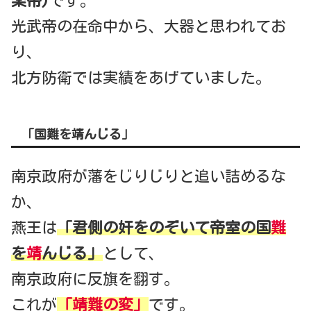
楽帝)
です。
光武帝の在命中から、大器と思われてお
り、
北方防衛では実績をあげていました。
「国難を靖んじる」
南京政府が藩をじりじりと追い詰めるな
か、
燕王は
「君側の奸をのぞいて帝室の国
難
を
靖
んじる」
として、
南京政府に反旗を翻す。
これが
「靖難の変」
です。