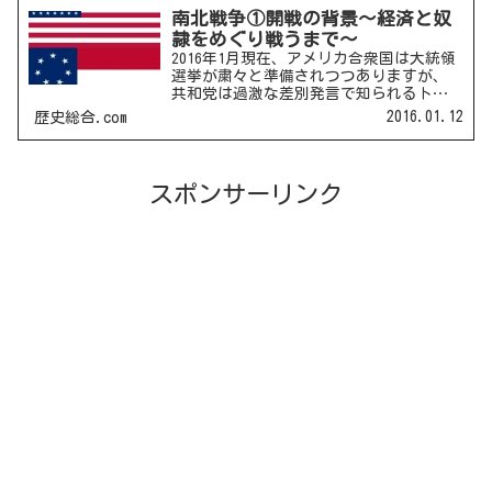
南北戦争①開戦の背景～経済と奴
隷をめぐり戦うまで～
2016年1月現在、アメリカ合衆国は大統領
選挙が粛々と準備されつつありますが、
共和党は過激な差別発言で知られるトラ
ンプ氏が有利に立っています。しかし、
2016.01.12
歴史総合.com
奴隷解放を主張したのは一体どこの党だ
ったのでしょうか？合衆国内の南北経済
的利害対立19世紀...
スポンサーリンク