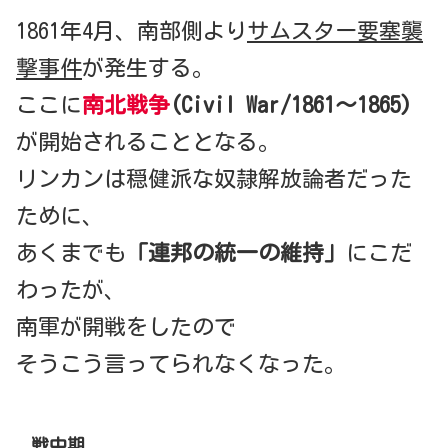
1861年4月、南部側より
サムスター要塞襲
撃事件
が発生する。
ここに
南北戦争
(Civil War/1861～1865)
が開始されることとなる。
リンカンは穏健派な奴隷解放論者だった
ために、
あくまでも
「連邦の統一の維持」
にこだ
わったが、
南軍が開戦をしたので
そうこう言ってられなくなった。
戦中期