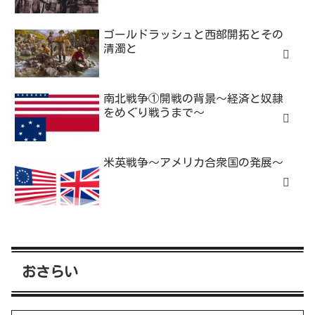
ゴールドラッシュと西部開拓とその
清濁と
南北戦争①開戦の背景～経済と奴隷
をめぐり戦うまで～
米英戦争～アメリカ合衆国の発展～
おさらい