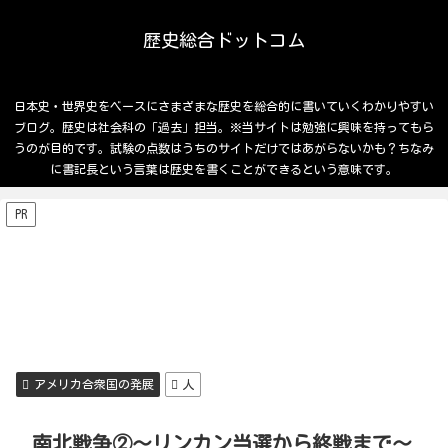
歴史総合ドットコム
日本史・世界史をベースにさまざまな歴史を総合的に書いていくわかりやすい
ブログ。歴史は社会科の「過去」担当。※当サイトは勉強に興味を持ってもら
うのが目的です。試験の点数はうちのサイトだけではあがらないかも？ちなみ
に書記長という言葉は歴史を書くことができるという意味です。
PR
アメリカ合衆国の発展
人
南北戦争②～リンカン当選から終戦まで～