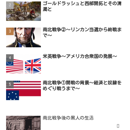
ゴールドラッシュと西部開拓とその清
濁と
南北戦争②～リンカン当選から終戦ま
で～
米英戦争～アメリカ合衆国の発展～
南北戦争①開戦の背景～経済と奴隷を
めぐり戦うまで～
南北戦争後の黒人の生活