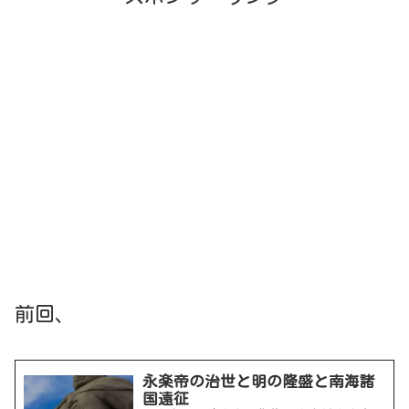
前回、
永楽帝の治世と明の隆盛と南海諸
国遠征