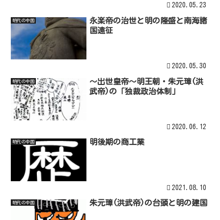
2020.05.23
永楽帝の治世と明の隆盛と南海諸
明代の中国
国遠征
2020.05.30
～出世皇帝～明王朝・朱元璋(洪
明代の中国
武帝)の「独裁政治体制」
2020.06.12
明後期の商工業
明代の中国
2021.08.10
朱元璋(洪武帝)の台頭と明の建国
明代の中国