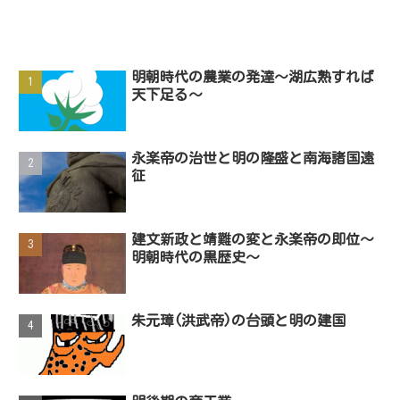
明朝時代の農業の発達～湖広熟すれば
天下足る～
永楽帝の治世と明の隆盛と南海諸国遠
征
建文新政と靖難の変と永楽帝の即位～
明朝時代の黒歴史～
朱元璋(洪武帝)の台頭と明の建国