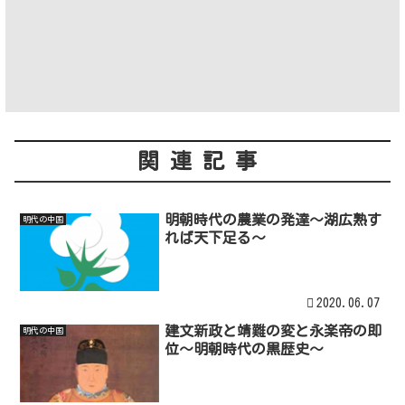
関連記事
明朝時代の農業の発達～湖広熟す
明代の中国
れば天下足る～
2020.06.07
建文新政と靖難の変と永楽帝の即
明代の中国
位～明朝時代の黒歴史～