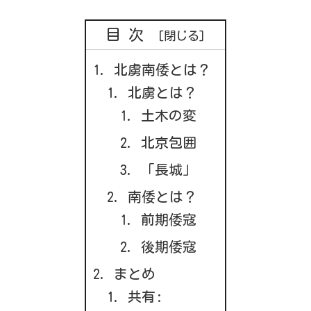
目次
北虜南倭とは？
北虜とは？
土木の変
北京包囲
「長城」
南倭とは？
前期倭寇
後期倭寇
まとめ
共有: