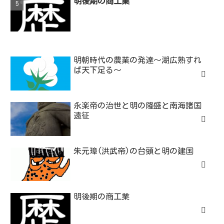
明後期の商工業
明朝時代の農業の発達～湖広熟すれ
ば天下足る～
永楽帝の治世と明の隆盛と南海諸国
遠征
朱元璋(洪武帝)の台頭と明の建国
明後期の商工業