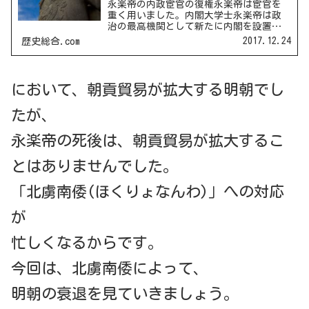
永楽帝の内政宦官の復権永楽帝は宦官を
重く用いました。内閣大学士永楽帝は政
治の最高機関として新たに内閣を設置し
ました。その内閣に内閣大学士(ないかく
2017.12.24
歴史総合.com
だいがくし)という皇帝の顧問を最重要の
政務に参加させました。洪武帝時代の殿
閣大学士が、この名前...
において、朝貢貿易が拡大する明朝でし
たが、
永楽帝の死後は、朝貢貿易が拡大するこ
とはありませんでした。
「北虜南倭(ほくりょなんわ)」への対応
が
忙しくなるからです。
今回は、北虜南倭によって、
明朝の衰退を見ていきましょう。