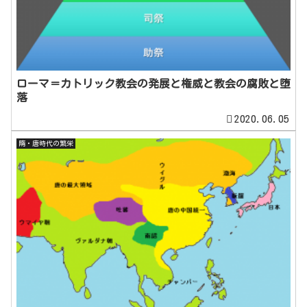
ローマ＝カトリック教会の発展と権威と教会の腐敗と堕
落
2020.06.05
隋・唐時代の繁栄