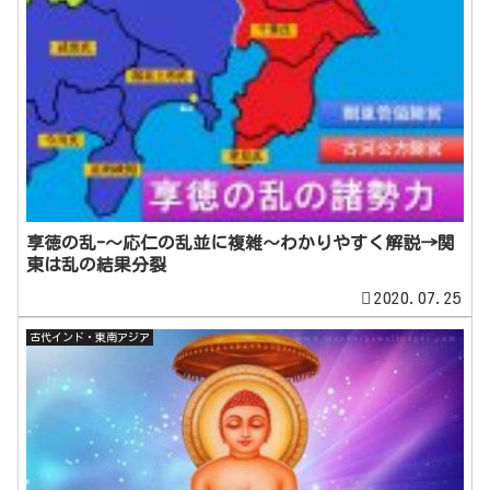
享徳の乱-～応仁の乱並に複雑～わかりやすく解説→関
東は乱の結果分裂
2020.07.25
古代インド・東南アジア