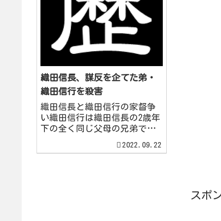
織田信長、謀反を企てた弟・
織田信行を殺害
織田信長と織田信行の家督争
い織田信行は織田信長の2歳年
下の全く同じ父母の兄弟で
す。織田信長が兄で、織田信
2022.09.22
行が弟です。稲生の戦い1556
年8月22日、織田信行は、父・
織田信秀の宿老である林秀貞
(はやしひでさだ)・柴田勝家
(しばたかついえ)らと...
スポ