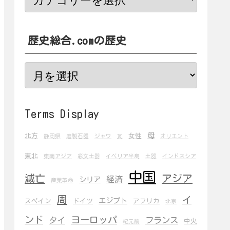
歴史総合.comの歴史
Terms Display
母
北方
女性
静岡県
磨製石器
ジャワ
瓦
オリエント
東北
東南アジア
彩文土器
イベリア半島
土器
インドネシア
中国
滅亡
アジア
経済
シリア
産業革命
周
イ
エジプト
スペイン
ドイツ
アフリカ
北京
ンド
ヨーロッパ
タイ
フランス
中央
紀元前