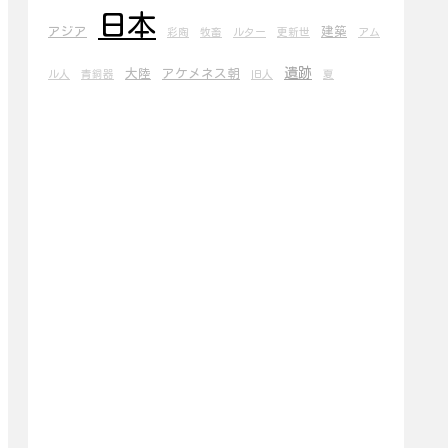
日本
アジア
建築
彩陶
牧畜
ルター
更新世
アム
遺跡
大陸
アケメネス朝
ル人
青銅器
旧人
夏