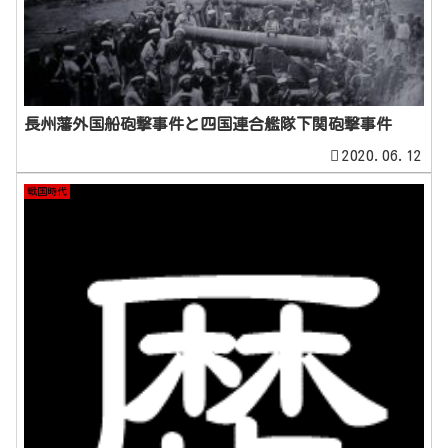
長州藩外国船砲撃事件と四国連合艦隊下関砲撃事件
2020.06.12
戦国時代