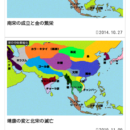
南宋の成立と金の繁栄
2014.10.27
宋の中央集権化
靖康の変と北宋の滅亡
2019.11.09