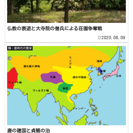
仏教の衰退と大寺院の僧兵による荘園争奪戦
2020.06.09
隋・唐時代の繁栄
唐の建国と貞観の治