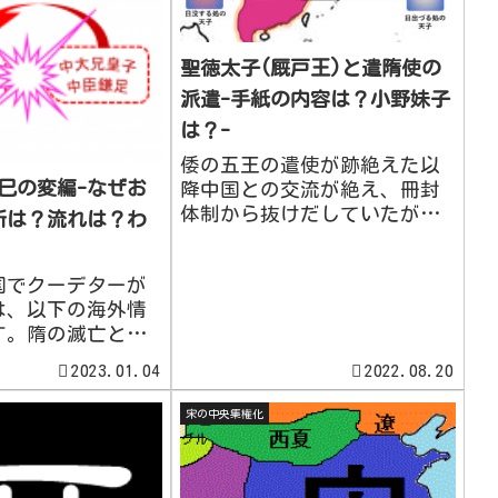
聖徳太子(厩戸王)と遣隋使の
派遣-手紙の内容は？小野妹子
は？-
倭の五王の遣使が跡絶えた以
巳の変編-なぜお
降中国との交流が絶え、冊封
体制から抜けだしていたが、
所は？流れは？わ
隋に拠る中国統一の結果、倭
は対新羅関係を打破しようと
国でクーデターが
した。『隋書』東夷伝倭国条
は、以下の海外情
まとめたのは唐の魏徴。遣隋
す。隋の滅亡と唐
使600年、第一次遣隋使 開皇
しくは隋と唐の建
二十年、倭王あり、姓は阿毎
2023.01.04
2022.08.20
ください。高句麗
(...
何度も失敗したこ
宋の中央集権化
迫の一因となり、
滅亡し、唐が建国さ
皇は630年に