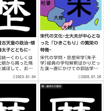
宋代の文化-士大夫が中心とな
った「ひきこもり」の繁栄の
推古天皇の政治-甥
特徴-
徳太子とともに-
宋代の学問・思想宋学(朱子
国統一くわしくは
学)経典の字句解釈ばかりだっ
北朝から興った隋
た漢～唐にかけての訓詁学を
を滅ぼして、およ
否定し、代わりに宇宙論や人
りに統一王朝が成立
2023.01.04
2020.07.26
間論を展開し、同時に知の実
律令を整備すると
践に重んじた新たな儒教学。
辺諸国への圧力を
隋・唐時代の繁栄
北宋の周敦頤(しゅうとんい)
年以降幾度となく高
は太極図説(たいきょくずせ
征軍を派遣した。
つ)を書き、宇宙論からの、
国はこの世界...
道...