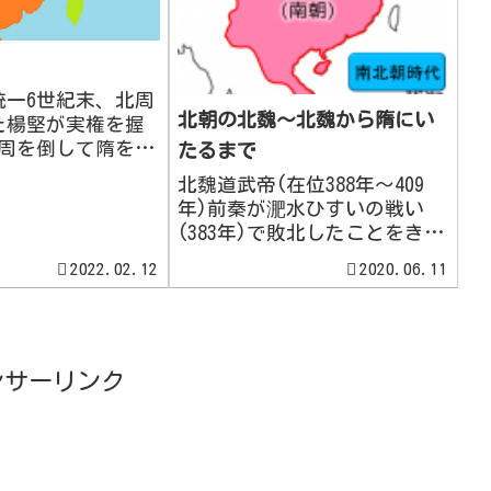
統一6世紀末、北周
北朝の北魏～北魏から隋にい
た楊堅が実権を握
北周を倒して隋を建
たるまで
。都を、西周・
北魏道武帝(在位388年～409
が置かれた地に新
年)前秦が淝水ひすいの戦い
城を建設し文帝と
(383年)で敗北したことをきっ
さらに589年、南
かけに、配下の諸部族が次々
ぼし中国を久々に
2022.02.12
2020.06.11
と独立しました。このときに
た。政治制度...
鮮卑族の拓跋部たくばつぶ・
拓跋珪たくばつ けいは、代王
に即位して、ついで魏王とな
りました。三国時代...
ンサーリンク