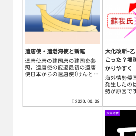
遣唐使・遣渤海使と新羅
大化改新-乙
こった？場
遣唐使唐の建国唐の建国を参
照。遣唐使の変遷最初の遣唐
かりやすく
使日本からの遣唐使(けんとう
海外情勢倭
し)は、630年(舒明2年)の犬上
発生したの
御田鍬(いぬがみのみたすき)
勢が原因で
の派遣に始まる。犬上御田鍬
の建国くわ
は614年の第四次遣隋使でもあ
2020.06.09
国参照して
った。遣唐使の再開遣唐使は
への征伐に
飛鳥時代
702年(大宝二...
とが財政圧
618年隋は
れた。舒明天