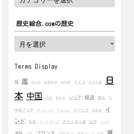
歴史総合.comの歴史
Terms Display
日
周
母
ドイツ
紀元前
産業革命
静岡県
彩文土器
本
中国
経済
シリア
東北
牧畜
更新世
瓦
イ
中央アジア
アフリカ
オリエント
アムル人
青銅器
ンド
女性
アケメネス朝
北方
インドネシア
ジャワ
滅
フランス
遺跡
スペイン
北京
東南アジア
彩陶