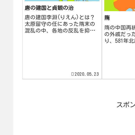
唐の建国と貞観の治
唐の建国李淵(りえん)とは？
隋
太原留守の任にあった隋末の
隋の中国再
混乱の中、各地の反乱を抑え
の外戚だっ
て、中国を再統一したのは李
り、581年
淵(りえん)・李世民(りせいみ
国しました
ん)親子であった。関中を占領
秦・漢の都
すると、李淵(高祖)が唐を建
しい都大興
国し、都を長安に定めた。人
称しました。
口は100万人を超え、...
朝の陳を滅
2020.05.23
再統一しまし
スポ