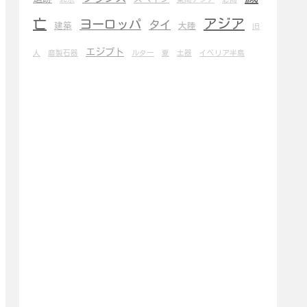
亡
アジア
ヨーロッパ
タイ
建築
大陸
旧
エジプト
人
磨製石器
ルター
夏
土器
イベリア半島