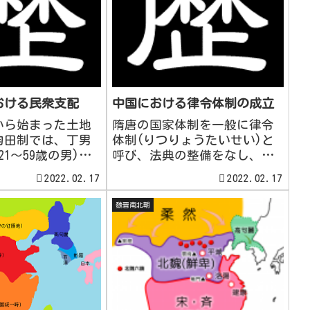
おける民衆支配
中国における律令体制の成立
から始まった土地
隋唐の国家体制を一般に律令
均田制では、丁男
体制(りつりょうたいせい)と
21～59歳の男)中
呼び、法典の整備をなし、刑
だん、ちゅうなん・
法の律、行政法や民法の令追
2022.02.17
2022.02.17
)一代に対し、口分田
加規定の格、施行細則の式が
での露田)を80畝
基本法典として定められた。
魏晋南北朝
、丁男に税を課
→日本や朝鮮を始めとする東
(代々世襲・作物は
アジアの国々に多大なる影響
...
を与えた。律令官制の中央行
政機...