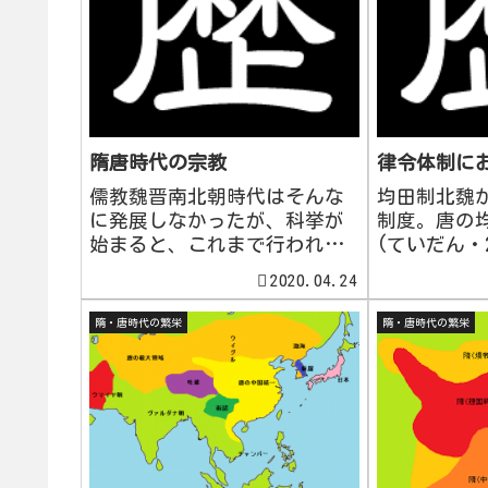
隋唐時代の宗教
律令体制に
儒教魏晋南北朝時代はそんな
均田制北魏
に発展しなかったが、科挙が
制度。唐の
始まると、これまで行われて
(ていだん・
きた訓詁学を整理する必要性
男(ちゅう
2020.04.24
が出てきた。こうした中、太
16~20歳
宗の指示を受け、孔頴達(くよ
(北魏～隋ま
隋・唐時代の繁栄
隋・唐時代の繁栄
うだつ/こうえいたつ)は公定
(ぼ)支給し
注釈書である「五経正義(ごき
し、永業田
ょうせいぎ)」を編纂し
主に桑、隋ま
た。...