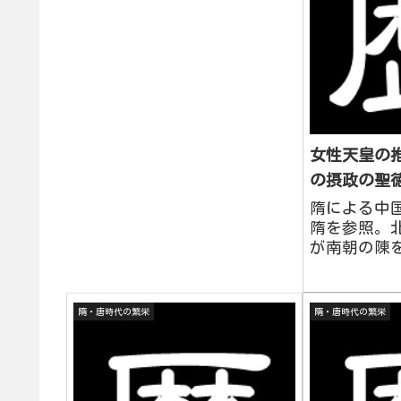
唐...
女性天皇の
の摂政の聖
隋による中
隋を参照。
が南朝の陳
そ400年ぶ
した。隋は
ともに、周
隋・唐時代の繁栄
隋・唐時代の繁栄
強め、589
句麗へと遠
朝鮮3国や倭