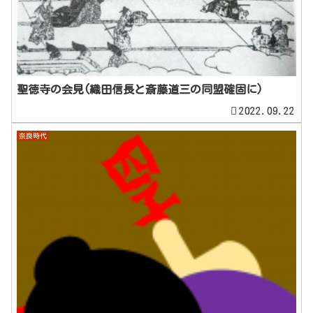
聖徳寺の会見(織田信長と斎藤道三の同盟確固に)
2022.09.22
奈良時代