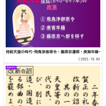
持統天皇の時代-飛鳥浄御原令・藤原京遷都・庚寅年籍-
2022.10.03
飛鳥時代