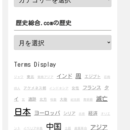
歴史総合.comの歴史
Terms Display
周
インド
エジプト
東北
ジャワ
東南アジア
彩陶
フランス
タ
アケメネス朝
女性
旧人
インドネシア
滅亡
イ
遺跡
北方
大陸
瓦
牧畜
紀元前
青銅器
日本
ヨーロッパ
経済
シリア
北京
オリエ
中国
アジア
ント
イベリア半島
土器
産業革命