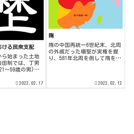
隋
隋の中国再統一6世紀末、北周
おける民衆支配
の外戚だった楊堅が実権を握
から始まった土地
り、581年北周を倒して隋を建
均田制では、丁男
国しました。都を、西周・
21～59歳の男)中
秦・漢の都が置かれた地に新
だん、ちゅうなん・
しい都大興城を建設し文帝と
)一代に対し、口分田
2022.02.17
2022.02.12
称しました。さらに589年、南
での露田)を80畝
朝の陳を滅ぼし中国を久々に
、丁男に税を課
再統一しました。政治制度...
(代々世襲・作物は
...