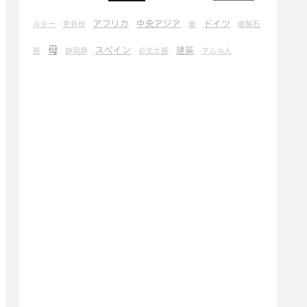
アフリカ
中央アジア
ドイツ
ルター
更新世
夏
磨製石
母
スペイン
建築
器
静岡県
彩文土器
アムル人