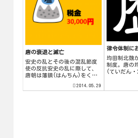
律令体制に
唐の衰退と滅亡
均田制北魏
安史の乱とその後の混乱節度
制度。唐の
使の反抗安史の乱に際して、
(ていだん・
唐朝は藩鎮(はんちん)をくま
男(ちゅう
なく配置して、各地域の防衛
16~20歳
2014.05.29
の任に就かせた。長安陥落に
(北魏～隋ま
より門閥貴族は没落。門閥貴
(ぼ)支給し
族は官人営業田という名目で
し、永業田
広大な私有地を持っていた
主に桑、隋ま
が、武官の節度使は計算が苦
手だっ...