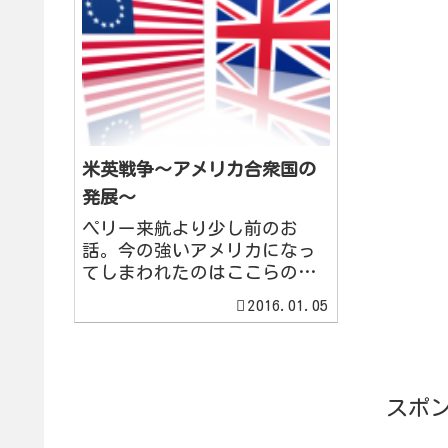
米英戦争～アメリカ合衆国の
発展～
ペリー来航より少し前のお
話。今の強いアメリカになっ
てしまわれたのはここらの時
代の苦労と強さが源じゃない
2016.01.05
かなーとか思いつつ綴りま
す。米英戦争戦前状況アメリ
カ合衆国は政治的には独立に
成功したが、経済的には工業
があまり発達しなかった。そ
スポ
のため、イ...