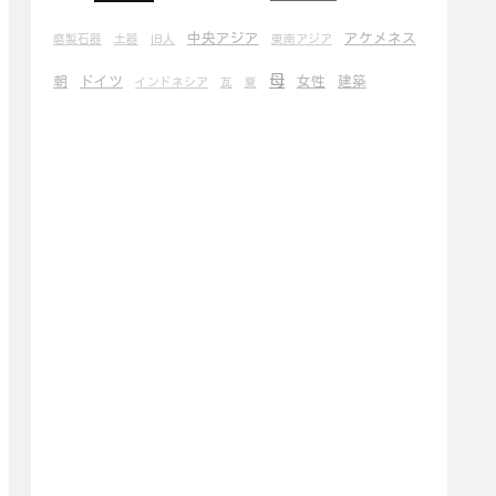
中央アジア
アケメネス
磨製石器
土器
旧人
東南アジア
母
朝
ドイツ
女性
建築
インドネシア
瓦
夏