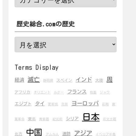
歴史総合.comの歴史
Terms Display
滅亡
周
インド
経済
スペイン
大陸
静岡県
フランス
アフリカ
オリエント
ルター
牧畜
ジャワ
ヨーロッパ
タイ
エジプト
更新世
北京
彩陶
産
日本
シリア
東北
業革命
青銅器
紀元前
彩文土器
中国
アジア
遺跡
北方
アムル人
イベリア半島