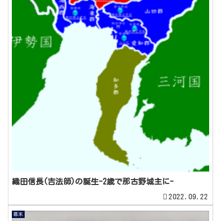
織田信長(吉法師)の誕生-2歳で那古野城主に-
2022.09.22
幕末