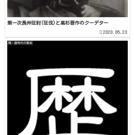
第一次長州征討(征伐)と高杉晋作のクーデター
2020.05.23
隋・唐時代の繁栄