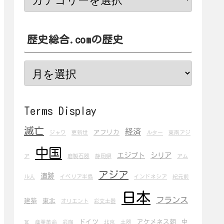
歴史総合.comの歴史
Terms Display
滅亡
経済
アフリカ
ジャワ
更新世
ルター
東南アジ
中国
エジプト
シリア
ア
磨製石器
静岡県
アム
アジア
遺跡
ル人
イベリア半島
インドネシア
紀元前
日本
フランス
建築
東北
オリエント
彩文土器
ドイツ
アケメネス朝
中
瓦
産業革命
彩陶
北京
土器