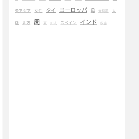
ヨーロッパ
タイ
母
央アジア
女性
大
青銅器
周
インド
陸
北方
スペイン
夏
旧人
牧畜