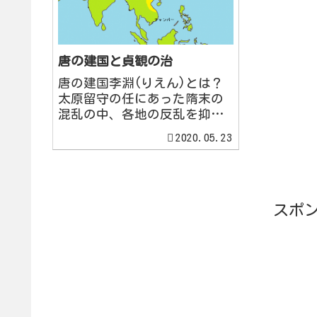
唐の建国と貞観の治
唐の建国李淵(りえん)とは？
太原留守の任にあった隋末の
混乱の中、各地の反乱を抑え
て、中国を再統一したのは李
2020.05.23
淵(りえん)・李世民(りせいみ
ん)親子であった。関中を占領
すると、李淵(高祖)が唐を建
国し、都を長安に定めた。人
口は100万人を超え、...
スポ