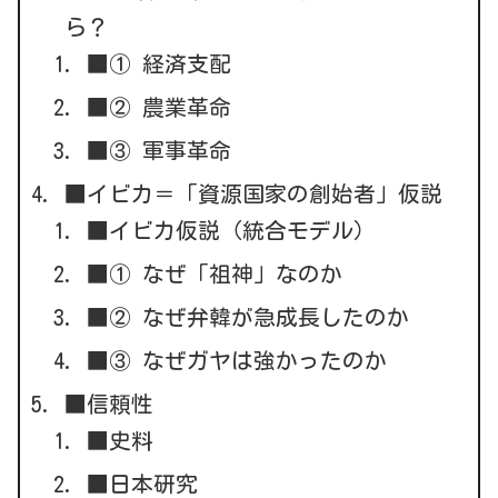
ら？
■① 経済支配
■② 農業革命
■③ 軍事革命
■イビカ＝「資源国家の創始者」仮説
■イビカ仮説（統合モデル）
■① なぜ「祖神」なのか
■② なぜ弁韓が急成長したのか
■③ なぜガヤは強かったのか
■信頼性
■史料
■日本研究