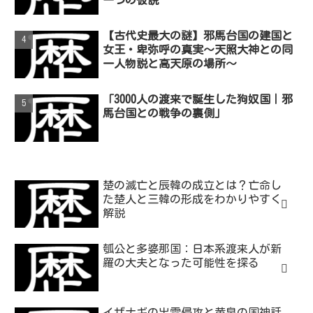
【古代史最大の謎】邪馬台国の建国と
女王・卑弥呼の真実～天照大神との同
一人物説と高天原の場所～
「3000人の渡来で誕生した狗奴国｜邪
馬台国との戦争の裏側」
楚の滅亡と辰韓の成立とは？亡命し
た楚人と三韓の形成をわかりやすく
解説
瓠公と多婆那国：日本系渡来人が新
羅の大夫となった可能性を探る
イザナギの出雲侵攻と黄泉の国神話