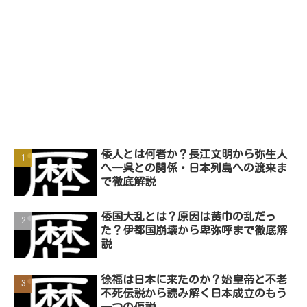
倭人とは何者か？長江文明から弥生人
へ―呉との関係・日本列島への渡来ま
で徹底解説
倭国大乱とは？原因は黄巾の乱だっ
た？伊都国崩壊から卑弥呼まで徹底解
説
徐福は日本に来たのか？始皇帝と不老
不死伝説から読み解く日本成立のもう
一つの仮説