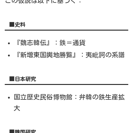
この仮説は以下に基づく：
■史料
『魏志韓伝』：鉄＝通貨
『新増東国輿地勝覧』：夷毗訶の系譜
■日本研究
国立歴史民俗博物館：弁韓の鉄生産拡
大
■韓国研究