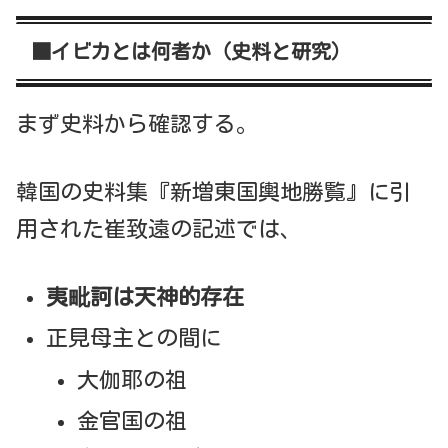
■イビカとは何者か（史料と研究）
まず史料から確認する。
韓国の史料集『新増東国輿地勝覧』に引
用された崔致遠の記述では、
夷毗訶は天神的存在
正見母主との間に
大伽耶の祖
金官国の祖