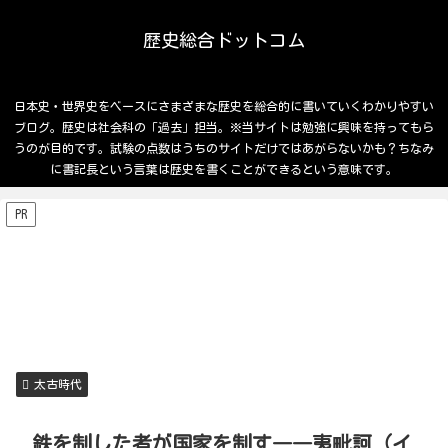
歴史総合ドットコム
日本史・世界史をベースにさまざまな歴史を総合的に書いていくわかりやすい
ブログ。歴史は社会科の「過去」担当。※当サイトは勉強に興味を持ってもら
うのが目的です。試験の点数はうちのサイトだけではあがらないかも？ちなみ
に書記長という言葉は歴史を書くことができるという意味です。
PR
太古時代
鉄を制した者が国家を制す――夷毗訶（イ