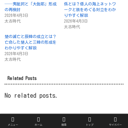
──夷眦訶と「大伽耶」形成
係とは？倭人の海上ネットワ
の再検討
ークと鉄をめぐる対立をわか
2026年4月3日
りやすく解説
太古時代
2026年4月3日
太古時代
楚の滅亡と辰韓の成立とは？
亡命した楚人と三韓の形成を
わかりやすく解説
2026年4月3日
太古時代
Related Posts
No related posts.
メニュー
ホーム
検索
トップ
サイドバー