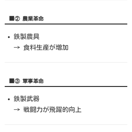
■② 農業革命
鉄製農具
→ 食料生産が増加
■③ 軍事革命
鉄製武器
→ 戦闘力が飛躍的向上