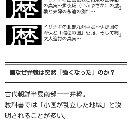
の真実～揖夜坂（いふやざか）の激
戦と夫婦の永遠の別れ～
イザナギの北部九州平定～伊都国の
降伏と「瑞穂の国」征服、そして縄
文人追討の真実～
■なぜ弁韓は突然「強くなった」のか？
古代朝鮮半島南部――弁韓。
教科書では「小国が乱立した地域」と説
明されることが多い。