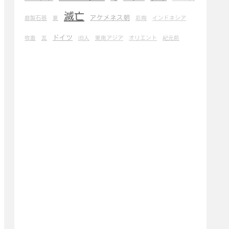
滅亡
アケメネス朝
磨製石器
夏
彩陶
インドネシア
ドイツ
牧畜
瓦
旧人
東南アジア
オリエント
紀元前