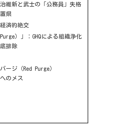
明治維新と武士の「公務員」失格
藩置県
る経済的絶交
Purge）」：GHQによる組織浄化
徹底排除
ージ（Red Purge）
界へのメス