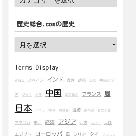
歴史総合.comの歴史
Terms Display
インド
スペイン
女性
建築
中央アジ
更新世
北京
中国
周
フランス
ア
ジャワ
土器
産業革命
日本
遺跡
イベリア半島
青銅器
静岡県
彩文土器
アジア
経済
アフリカ
東北
北方
大陸
ルター
ヨーロッパ
タイ
エジプト
母
シリア
アムル人