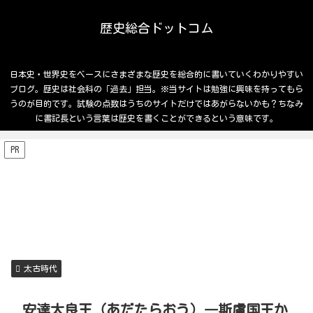
歴史総合ドットコム
日本史・世界史をベースにさまざまな歴史を総合的に書いていくわかりやすい
ブログ。歴史は社会科の「過去」担当。※当サイトは勉強に興味を持ってもら
うのが目的です。試験の点数はうちのサイトだけではあがらないかも？ちなみ
に書記長という言葉は歴史を書くことができるという意味です。
PR
太古時代
安達太良王（あだたらおう）―斯盧国王か