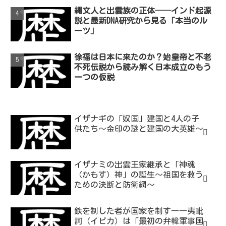
縄文人と出雲族の正体──インド起源
説と最新DNA研究から見る「本当のル
ーツ」
徐福は日本に来たのか？始皇帝と不老
不死伝説から読み解く日本成立のもう
一つの仮説
イザナギの「奴国」建国と4人の子
供たち～金印の謎と建国の大英雄～
イザナミの出雲王家継承と「神魂
（かもす）神」の誕生～祖国を救う
ための決断と防衛網～
鉄を制した者が国家を制す――夷毗
訶（イビカ）は「最初の弁韓軍事国