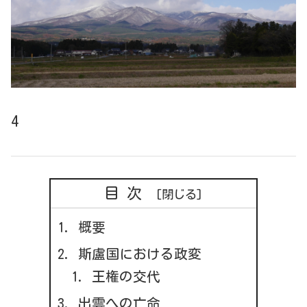
4
目次
概要
斯盧国における政変
王権の交代
出雲への亡命