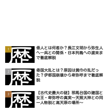
倭人とは何者か？長江文明から弥生人
へ―呉との関係・日本列島への渡来ま
で徹底解説
倭国大乱とは？原因は黄巾の乱だっ
た？伊都国崩壊から卑弥呼まで徹底解
説
【古代史最大の謎】邪馬台国の建国と
女王・卑弥呼の真実～天照大神との同
一人物説と高天原の場所～