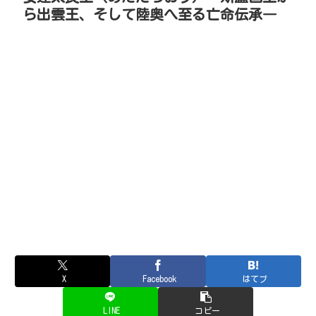
ら出雲王、そして陸奥へ至る亡命伝承―
X
Facebook
はてブ
LINE
コピー