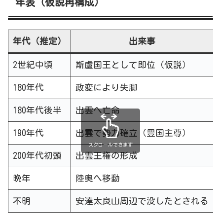
年表（仮説再構成）
年代（推定）
出来事
2世紀中頃
斯盧国王として即位（仮説）
180年代
政変により失脚
180年代後半
出雲へ亡命
190年代
出雲で勢力確立（豊国主尊）
スクロールできます
200年代初頭
出雲王権の形成
晩年
陸奥へ移動
不明
安達太良山周辺で没したとされる