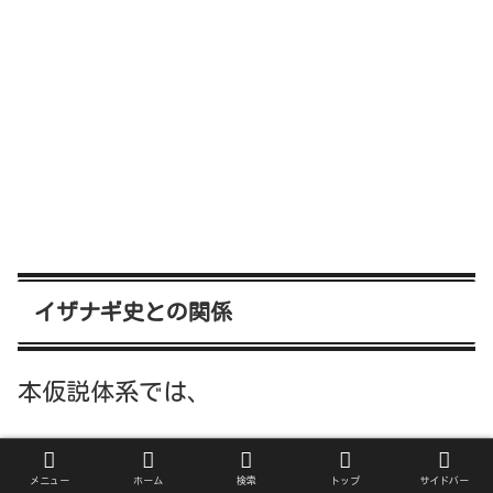
イザナギ史との関係
本仮説体系では、
イザナギ：海洋拡張勢力
メニュー
ホーム
検索
トップ
サイドバー