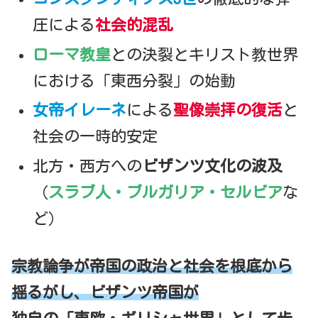
圧による
社会的混乱
ローマ教皇
との決裂とキリスト教世界
における「東西分裂」の始動
女帝イレーネ
による
聖像崇拝の復活
と
社会の一時的安定
北方・西方への
ビザンツ文化の波及
（
スラブ人・ブルガリア・セルビア
な
ど）
宗教論争が帝国の政治と社会を根底から
揺るがし、ビザンツ帝国が