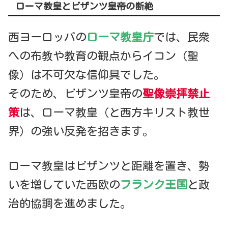
ローマ教皇とビザンツ皇帝の断絶
西ヨーロッパの
ローマ教皇庁
では、民衆
への布教や教育の観点からイコン（聖
像）は不可欠な信仰具でした。
そのため、ビザンツ皇帝の
聖像崇拝禁止
策
は、ローマ教皇（と西方キリスト教世
界）の強い反発を招きます。
ローマ教皇はビザンツと距離を置き、勢
いを増していた西欧の
フランク王国
と政
治的協調を進めました。