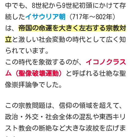
中でも、8世紀から9世紀初頭にかけて存
続した
イサウリア朝
（717年～802年）
は、
帝国の命運を大きく左右する宗教対
立
と激しい社会変動の時代として広く知
られています。
この時代を象徴するのが、
イコノクラス
ム（聖像破壊運動）
と呼ばれる壮絶な聖
像崇拝論争でした。
この宗教問題は、信仰の領域を超えて、
政治・外交・社会全体の混乱や東西キリ
スト教会の断絶など大きな波紋を広げま