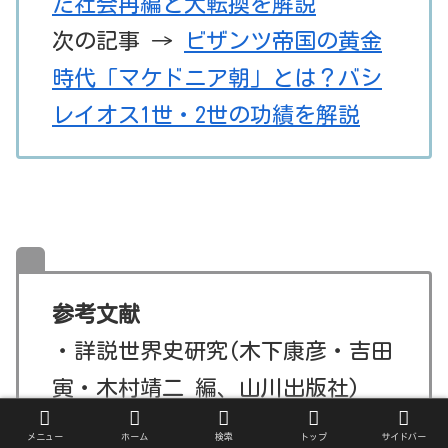
た社会再編と大転換を解説
次の記事 →
ビザンツ帝国の黄金
時代「マケドニア朝」とは？バシ
レイオス1世・2世の功績を解説
参考文献
・詳説世界史研究(木下康彦・吉田
寅・木村靖二 編、山川出版社)
・ヨーロッパの歴史―欧州共通教
メニュー
ホーム
検索
トップ
サイドバー