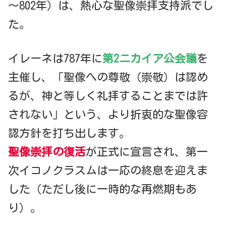
～802年）は、熱心な聖像崇拝支持派でし
た。
イレーネは787年に
第2ニカイア公会議
を
主催し、「聖像への尊敬（崇敬）は認め
るが、神と等しく礼拝することまでは許
されない」という、より折衷的な聖像容
認方針を打ち出します。
聖像崇拝の復活
が正式に宣言され、第一
次イコノクラスムは一応の終息を迎えま
した（ただし後に一時的な再燃期もあ
り）。